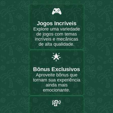
🎮
Jogos Incríveis
Explore uma variedade
de jogos com temas
incríveis e mecânicas
de alta qualidade.
🌟
Bônus Exclusivos
Aproveite bônus que
tornam sua experiência
ainda mais
emocionante.
💸