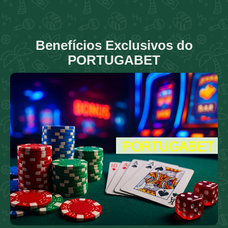
Benefícios Exclusivos do
PORTUGABET